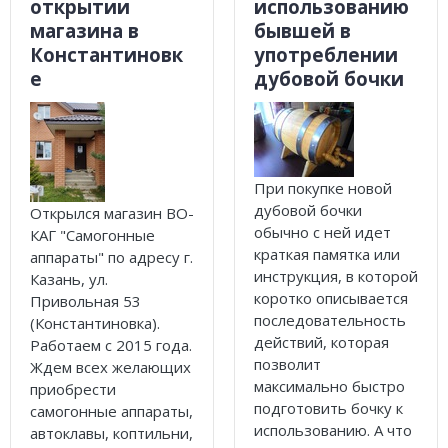
Погода
Погода
открытии
использованию
магазина в
бывшей в
Goodschnapps
Константиновк
употреблении
е
дубовой бочки
CRAFT Сталь
При покупке новой
дубовой бочки
Открылся магазин ВО-
обычно с ней идет
КАГ "Самогонные
краткая памятка или
аппараты" по адресу г.
инструкция, в которой
Казань, ул.
коротко описывается
Привольная 53
последовательность
(Константиновка).
действий, которая
Работаем с 2015 года.
позволит
Ждем всех желающих
максимально быстро
приобрести
подготовить бочку к
самогонные аппараты,
использованию. А что
автоклавы, коптильни,