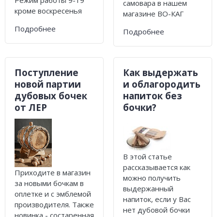
Режим работы 9-19
самовара в нашем
кроме воскресенья
магазине ВО-КАГ
Подробнее
Подробнее
Поступление
Как выдержать
новой партии
и облагородить
дубовых бочек
напиток без
от ЛЕР
бочки?
В этой статье
рассказывается как
Приходите в магазин
можно получить
за новыми бочкам в
выдержанный
оплетке и с эмблемой
напиток, если у Вас
производителя. Также
нет дубовой бочки
новинка - состаренная