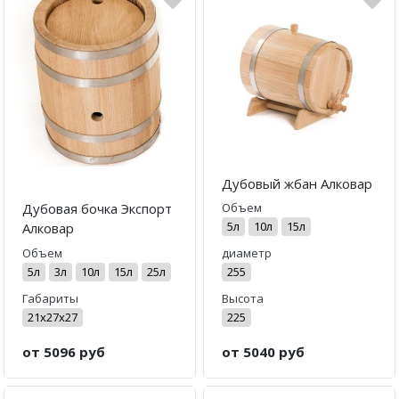
Погода
Погода
Goodschnapps
CRAFT Сталь
Дубовый жбан Алковар
Объем
Дубовая бочка Экспорт
5л
10л
15л
Алковар
Объем
диаметр
5л
3л
10л
15л
25л
255
Габариты
Высота
21х27х27
225
от 5096 руб
от 5040 руб