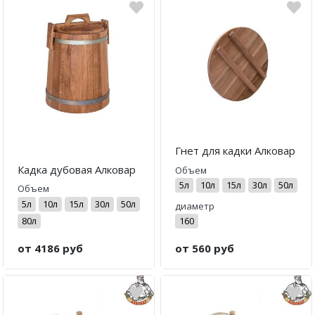
Гнет для кадки Алковар
Кадка дубовая Алковар
Объем
5л
10л
15л
30л
50л
Объем
5л
10л
15л
30л
50л
диаметр
80л
160
от 4186 руб
от 560 руб