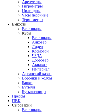
Ареометры
Гигрометры
Цилиндры
Часы песочные
Термометры
Емкости
Все товары
Кубы
Все товары
Алковар
Лидер
Космогон
ЧЗДА
Добровар
Аквавит
Империал
Афганский казан
Воронки и колбы
Банки
Бутыли
Бутылочницы
Прессы
ПВК
Сыроварни
Все товары