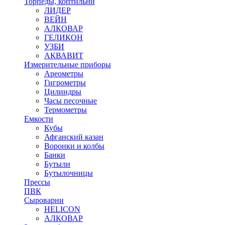
Торпеды, коптильни
ЛИДЕР
ВЕЙН
АЛКОВАР
ГЕЛИКОН
УЗБИ
АКВАВИТ
Измерительные приборы
Ареометры
Гигрометры
Цилиндры
Часы песочные
Термометры
Емкости
Кубы
Афганский казан
Воронки и колбы
Банки
Бутыли
Бутылочницы
Прессы
ПВК
Сыроварни
HELICON
АЛКОВАР