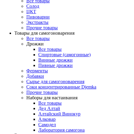
Все товары
Солод
ЦКТ
Пивоварни
Экстракты
Прочие товары
Товары для самогоноварения
Все товары
Дрожжи
Все товары
Спиртовые (самогонные)
Винные дрожжи
Пивные дрожжи
Ферменты
Добавки
Сырье для самогоноварения
Соки концентрированные Djemka
Прочие товары
Наборы для настаивания
Все товары
Дед Алтай
Алтайский Винокур
Алковар
Самодел
Лаборатория самогона