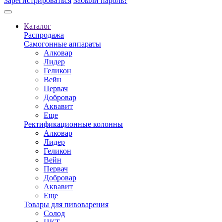
Зарегистрироваться
Забыли пароль?
Каталог
Распродажа
Самогонные аппараты
Алковар
Лидер
Геликон
Вейн
Первач
Добровар
Аквавит
Еще
Ректификационные колонны
Алковар
Лидер
Геликон
Вейн
Первач
Добровар
Аквавит
Еще
Товары для пивоварения
Солод