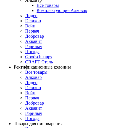
Алковар
Все товары
Комплектующие Алковар
Лидер
Геликон
Вейн
Первач
Добровар
Аквавит
Горилыч
Погода
Goodschnapps
CRAFT Сталь
Ректификационные колонны
Все товары
Алковар
Лидер
Геликон
Вейн
Первач
Добровар
Аквавит
Горилыч
Погода
Товары для пивоварения