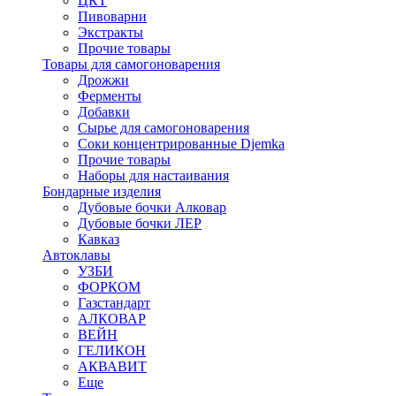
ЦКТ
Пивоварни
Экстракты
Прочие товары
Товары для самогоноварения
Дрожжи
Ферменты
Добавки
Сырье для самогоноварения
Соки концентрированные Djemka
Прочие товары
Наборы для настаивания
Бондарные изделия
Дубовые бочки Алковар
Дубовые бочки ЛЕР
Кавказ
Автоклавы
УЗБИ
ФОРКОМ
Газстандарт
АЛКОВАР
ВЕЙН
ГЕЛИКОН
АКВАВИТ
Еще