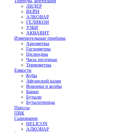
Торпеды, коптильни
ЛИДЕР
ВЕЙН
АЛКОВАР
ГЕЛИКОН
УЗБИ
АКВАВИТ
Измерительные приборы
Ареометры
Гигрометры
Цилиндры
Часы песочные
Термометры
Емкости
Кубы
Афганский казан
Воронки и колбы
Банки
Бутыли
Бутылочницы
Прессы
ПВК
Сыроварни
HELICON
АЛКОВАР