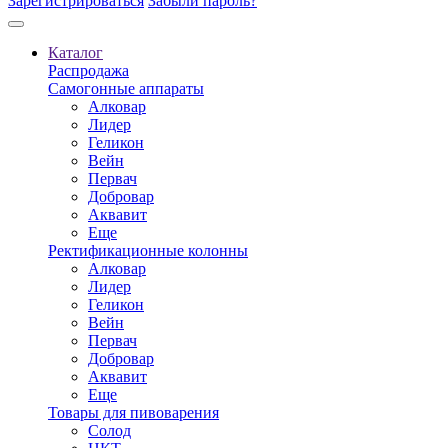
Зарегистрироваться
Забыли пароль?
Каталог
Распродажа
Самогонные аппараты
Алковар
Лидер
Геликон
Вейн
Первач
Добровар
Аквавит
Еще
Ректификационные колонны
Алковар
Лидер
Геликон
Вейн
Первач
Добровар
Аквавит
Еще
Товары для пивоварения
Солод