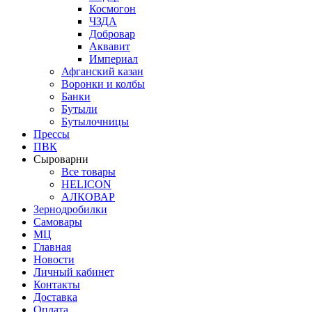
Космогон
ЧЗДА
Добровар
Аквавит
Империал
Афганский казан
Воронки и колбы
Банки
Бутыли
Бутылочницы
Прессы
ПВК
Сыроварни
Все товары
HELICON
АЛКОВАР
Зернодробилки
Самовары
МЦ
Главная
Новости
Личный кабинет
Контакты
Доставка
Оплата