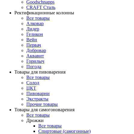
Goodschnapps
CRAFT Сталь
Ректификационные колонны
Все товары
Алковар
Лидер
Геликон
Вейн
Первач
Добровар
Аквавит
Горилыч
Погода
Товары для пивоварения
Все товары
Солод
ЦКТ
Пивоварни
Экстракты
Прочие товары
Товары для самогоноварения
Все товары
Дрожжи
Все товары
Спиртовые (самогонные)