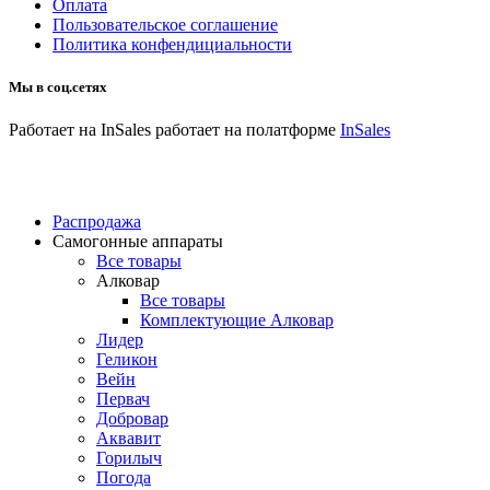
Оплата
Пользовательское соглашение
Политика конфендициальности
Мы в соц.сетях
Работает на InSales
работает на полатформе
InSales
Распродажа
Самогонные аппараты
Все товары
Алковар
Все товары
Комплектующие Алковар
Лидер
Геликон
Вейн
Первач
Добровар
Аквавит
Горилыч
Погода