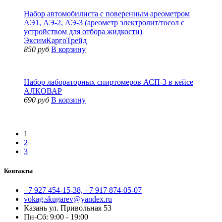
Набор автомобилиста с поверенным ареометром
АЭ1, АЭ-2, АЭ-3 (ареометр электролит/тосол с
устройством для отбора жидкости)
ЭксимКаргоТрейд
850 руб
В корзину
Набор лабораторных спиртомеров АСП-3 в кейсе
АЛКОВАР
690 руб
В корзину
Показать еще
1
2
3
Контакты
+7 927 454-15-38, +7 917 874-05-07
vokag.skugarev@yandex.ru
Казань ул. Привольная 53
Пн-Сб: 9:00 - 19:00