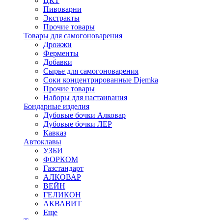
ЦКТ
Пивоварни
Экстракты
Прочие товары
Товары для самогоноварения
Дрожжи
Ферменты
Добавки
Сырье для самогоноварения
Соки концентрированные Djemka
Прочие товары
Наборы для настаивания
Бондарные изделия
Дубовые бочки Алковар
Дубовые бочки ЛЕР
Кавказ
Автоклавы
УЗБИ
ФОРКОМ
Газстандарт
АЛКОВАР
ВЕЙН
ГЕЛИКОН
АКВАВИТ
Еще