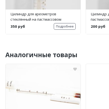
Цилиндр для ареометров
Цилиндр 
стеклянный на пастмассовом
пастмассо
основании 3-250-2, 250 мл
100 мл Эк
350 руб
200 руб
Подробнее
ЭксимКаргоТрейд
Аналогичные товары