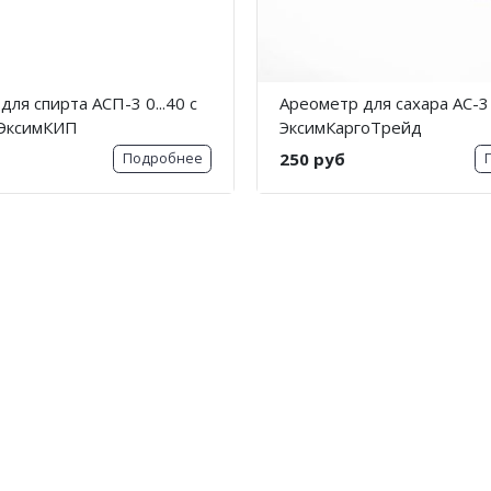
ля спирта АСП-3 0...40 с
Ареометр для сахара АС-3
 ЭксимКИП
ЭксимКаргоТрейд
250 руб
Подробнее