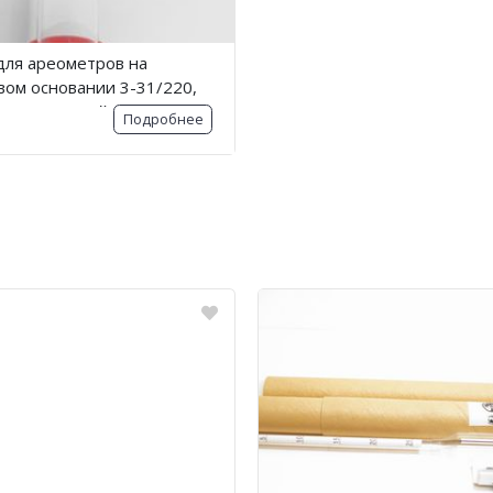
для ареометров на
вом основании 3-31/220,
симКаргоТрейд
Подробнее