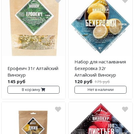
Погода
Погода
Goodschnapps
CRAFT Сталь
Набор для настаивания
Ерофеич 31г Алтайский
Бехеровка 32г
Винокур
Алтайский Винокур
145 руб
120 руб
175 руб
В корзину
Нет в наличии