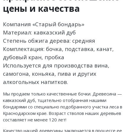
Погода
Погода
цены и качества
Goodschnapps
Компания «Старый бондарь»
CRAFT Сталь
Материал: кавказский дуб
Степень обжига дерева: средняя
Комплектация: бочка, подставка, канат,
дубовый кран, пробка
Используется для производства вина,
самогона, коньяка, пива и других
алкогольных напитков.
Мы продаем только качественные бочки. Древесина —
кавказский дуб, тщательно отобранная нашими
бондарями со специально подобранного участка леса в
Краснодарском крае. Возраст стволов наших деревьев
составляет не менее 120 лет!
Качество нашей древесины заключается в процессе ее