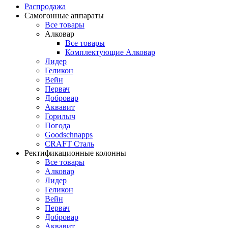
Распродажа
Самогонные аппараты
Все товары
Алковар
Все товары
Комплектующие Алковар
Лидер
Геликон
Вейн
Первач
Добровар
Аквавит
Горилыч
Погода
Goodschnapps
CRAFT Сталь
Ректификационные колонны
Все товары
Алковар
Лидер
Геликон
Вейн
Первач
Добровар
Аквавит