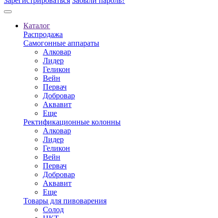
Зарегистрироваться
Забыли пароль?
Каталог
Распродажа
Самогонные аппараты
Алковар
Лидер
Геликон
Вейн
Первач
Добровар
Аквавит
Еще
Ректификационные колонны
Алковар
Лидер
Геликон
Вейн
Первач
Добровар
Аквавит
Еще
Товары для пивоварения
Солод