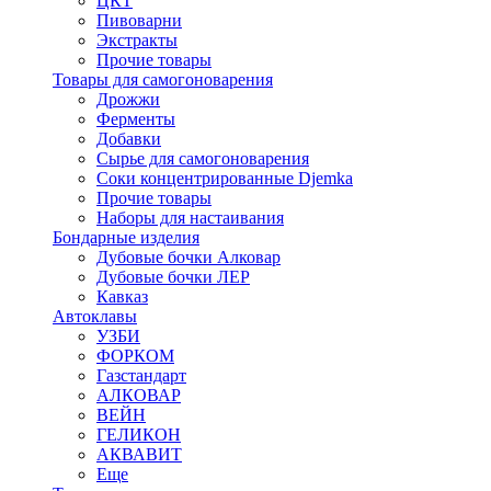
ЦКТ
Пивоварни
Экстракты
Прочие товары
Товары для самогоноварения
Дрожжи
Ферменты
Добавки
Сырье для самогоноварения
Соки концентрированные Djemka
Прочие товары
Наборы для настаивания
Бондарные изделия
Дубовые бочки Алковар
Дубовые бочки ЛЕР
Кавказ
Автоклавы
УЗБИ
ФОРКОМ
Газстандарт
АЛКОВАР
ВЕЙН
ГЕЛИКОН
АКВАВИТ
Еще