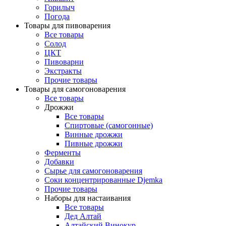
Горилыч
Погода
Товары для пивоварения
Все товары
Солод
ЦКТ
Пивоварни
Экстракты
Прочие товары
Товары для самогоноварения
Все товары
Дрожжи
Все товары
Спиртовые (самогонные)
Винные дрожжи
Пивные дрожжи
Ферменты
Добавки
Сырье для самогоноварения
Соки концентрированные Djemka
Прочие товары
Наборы для настаивания
Все товары
Дед Алтай
Алтайский Винокур