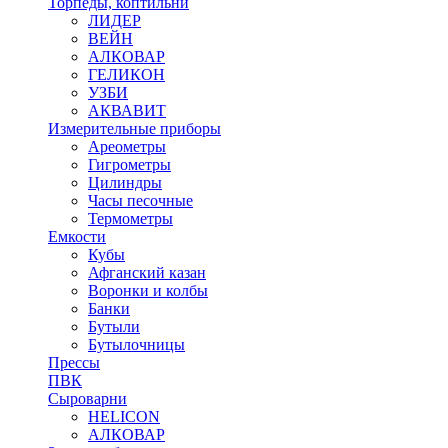
Торпеды, коптильни
ЛИДЕР
ВЕЙН
АЛКОВАР
ГЕЛИКОН
УЗБИ
АКВАВИТ
Измерительные приборы
Ареометры
Гигрометры
Цилиндры
Часы песочные
Термометры
Емкости
Кубы
Афганский казан
Воронки и колбы
Банки
Бутыли
Бутылочницы
Прессы
ПВК
Сыроварни
HELICON
АЛКОВАР