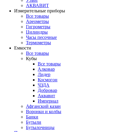
УЗБИ
АКВАВИТ
Измерительные приборы
Все товары
Ареометры
Гигрометры
Цилиндры
Часы песочные
Термометры
Емкости
Все товары
Кубы
Все товары
Алковар
Лидер
Космогон
ЧЗДА
Добровар
Аквавит
Империал
Афганский казан
Воронки и колбы
Банки
Бутыли
Бутылочницы