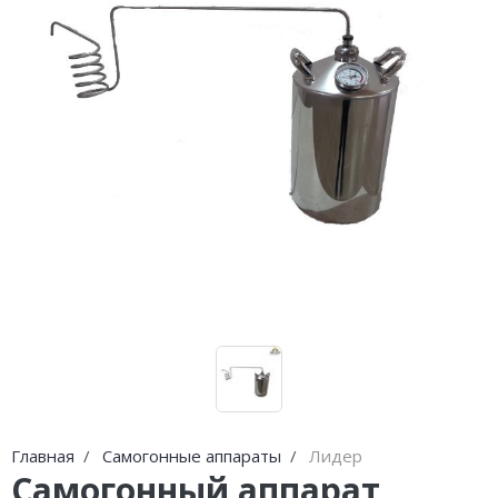
Погода
Погода
Goodschnapps
CRAFT Сталь
Главная
Самогонные аппараты
Лидер
Самогонный аппарат