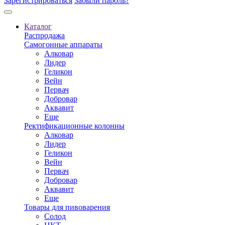
Зарегистрироваться
Забыли пароль?
Каталог
Распродажа
Самогонные аппараты
Алковар
Лидер
Геликон
Вейн
Первач
Добровар
Аквавит
Еще
Ректификационные колонны
Алковар
Лидер
Геликон
Вейн
Первач
Добровар
Аквавит
Еще
Товары для пивоварения
Солод