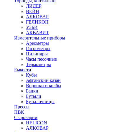
Торпеды, коптильни
ЛИДЕР
ВЕЙН
АЛКОВАР
ГЕЛИКОН
УЗБИ
АКВАВИТ
Измерительные приборы
Ареометры
Гигрометры
Цилиндры
Часы песочные
Термометры
Емкости
Кубы
Афганский казан
Воронки и колбы
Банки
Бутыли
Бутылочницы
Прессы
ПВК
Сыроварни
HELICON
АЛКОВАР