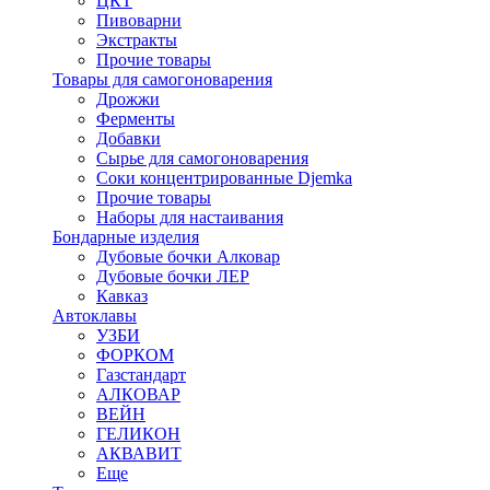
ЦКТ
Пивоварни
Экстракты
Прочие товары
Товары для самогоноварения
Дрожжи
Ферменты
Добавки
Сырье для самогоноварения
Соки концентрированные Djemka
Прочие товары
Наборы для настаивания
Бондарные изделия
Дубовые бочки Алковар
Дубовые бочки ЛЕР
Кавказ
Автоклавы
УЗБИ
ФОРКОМ
Газстандарт
АЛКОВАР
ВЕЙН
ГЕЛИКОН
АКВАВИТ
Еще