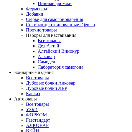
Пивные дрожжи
Ферменты
Добавки
Сырье для самогоноварения
Соки концентрированные Djemka
Прочие товары
Наборы для настаивания
Все товары
Дед Алтай
Алтайский Винокур
Алковар
Самодел
Лаборатория самогона
Бондарные изделия
Все товары
Дубовые бочки Алковар
Дубовые бочки ЛЕР
Кавказ
Автоклавы
Все товары
УЗБИ
ФОРКОМ
Газстандарт
АЛКОВАР
ВЕЙН