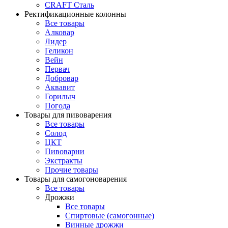
CRAFT Сталь
Ректификационные колонны
Все товары
Алковар
Лидер
Геликон
Вейн
Первач
Добровар
Аквавит
Горилыч
Погода
Товары для пивоварения
Все товары
Солод
ЦКТ
Пивоварни
Экстракты
Прочие товары
Товары для самогоноварения
Все товары
Дрожжи
Все товары
Спиртовые (самогонные)
Винные дрожжи