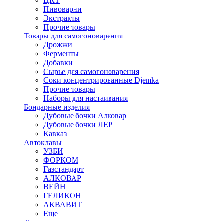
ЦКТ
Пивоварни
Экстракты
Прочие товары
Товары для самогоноварения
Дрожжи
Ферменты
Добавки
Сырье для самогоноварения
Соки концентрированные Djemka
Прочие товары
Наборы для настаивания
Бондарные изделия
Дубовые бочки Алковар
Дубовые бочки ЛЕР
Кавказ
Автоклавы
УЗБИ
ФОРКОМ
Газстандарт
АЛКОВАР
ВЕЙН
ГЕЛИКОН
АКВАВИТ
Еще