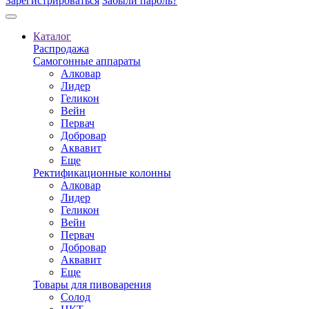
Зарегистрироваться
Забыли пароль?
Каталог
Распродажа
Самогонные аппараты
Алковар
Лидер
Геликон
Вейн
Первач
Добровар
Аквавит
Еще
Ректификационные колонны
Алковар
Лидер
Геликон
Вейн
Первач
Добровар
Аквавит
Еще
Товары для пивоварения
Солод