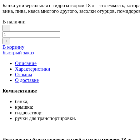
Банка универсальная с гидрозатвором 18 л – это емкость, кот
вина, пива, кваса многого другого, засолки огурцов, помидоров
В наличии
−
+
В корзину
Быстрый заказ
Описание
Характеристики
Отзывы
О доставке
Комплектация:
банка;
крышка;
гидрозатвор;
ручки для транспортировки.
Достоинства банки универсальной с гидрозатвором 18 л: