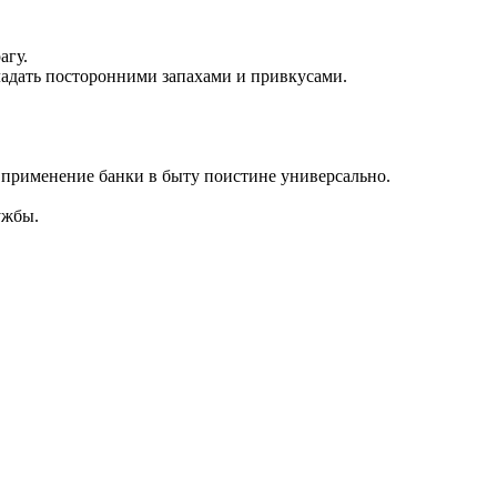
агу.
ладать посторонними запахами и привкусами.
дь применение банки в быту поистине универсально.
ужбы.