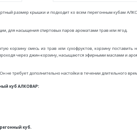
ртный размер крышки и подходит ко всем перегонным кубам АЛКОВ
ии, для насыщения спиртовых паров ароматами трав или ягод.
ую корзину смесь из трав или сухофруктов, корзину поставить 
, проходя через джин-корзину, насыщаются эфирными маслами и ар
Он не требует дополнительно настойки в течении длительного врем
ный куб АЛКОВАР:
регонный куб.