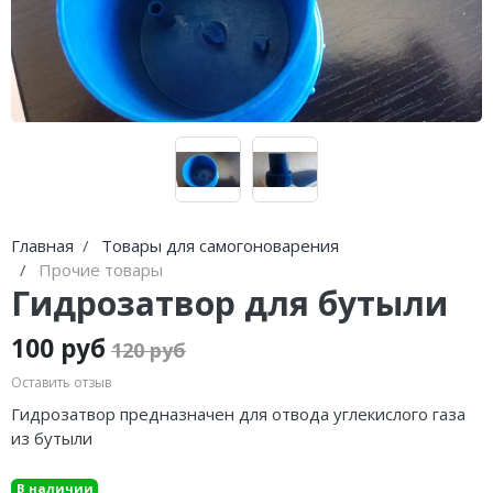
Погода
Погода
Goodschnapps
CRAFT Сталь
Главная
Товары для самогоноварения
Прочие товары
Гидрозатвор для бутыли
100 руб
120 руб
Оставить отзыв
Гидрозатвор предназначен для отвода углекислого газа
из бутыли
В наличии