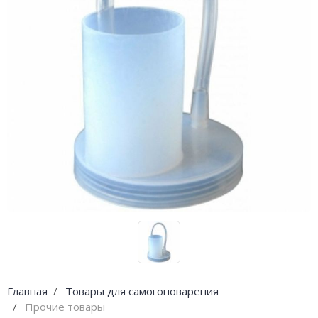
Погода
Погода
Goodschnapps
CRAFT Сталь
Главная
Товары для самогоноварения
Прочие товары