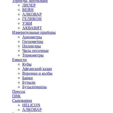
Торпеды, коптильни
ЛИДЕР
ВЕЙН
АЛКОВАР
ГЕЛИКОН
УЗБИ
АКВАВИТ
Измерительные приборы
Ареометры
Гигрометры
Цилиндры
Часы песочные
Термометры
Емкости
Кубы
Афганский казан
Воронки и колбы
Банки
Бутыли
Бутылочницы
Прессы
ПВК
Сыроварни
HELICON
АЛКОВАР