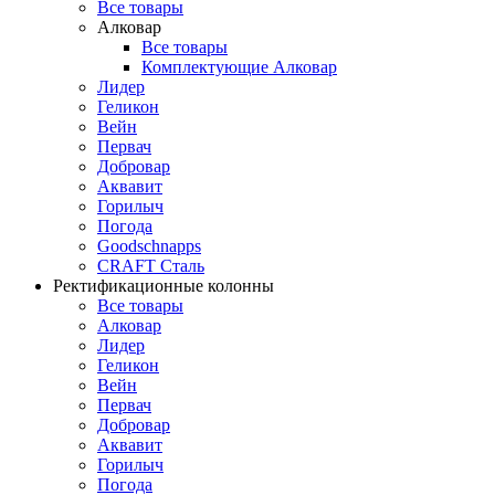
Все товары
Алковар
Все товары
Комплектующие Алковар
Лидер
Геликон
Вейн
Первач
Добровар
Аквавит
Горилыч
Погода
Goodschnapps
CRAFT Сталь
Ректификационные колонны
Все товары
Алковар
Лидер
Геликон
Вейн
Первач
Добровар
Аквавит
Горилыч
Погода