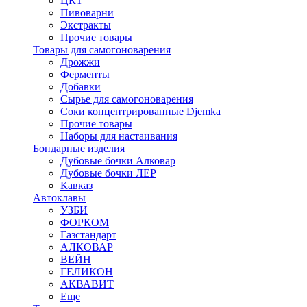
ЦКТ
Пивоварни
Экстракты
Прочие товары
Товары для самогоноварения
Дрожжи
Ферменты
Добавки
Сырье для самогоноварения
Соки концентрированные Djemka
Прочие товары
Наборы для настаивания
Бондарные изделия
Дубовые бочки Алковар
Дубовые бочки ЛЕР
Кавказ
Автоклавы
УЗБИ
ФОРКОМ
Газстандарт
АЛКОВАР
ВЕЙН
ГЕЛИКОН
АКВАВИТ
Еще