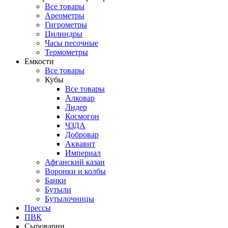
Все товары
Ареометры
Гигрометры
Цилиндры
Часы песочные
Термометры
Емкости
Все товары
Кубы
Все товары
Алковар
Лидер
Космогон
ЧЗДА
Добровар
Аквавит
Империал
Афганский казан
Воронки и колбы
Банки
Бутыли
Бутылочницы
Прессы
ПВК
Сыроварни