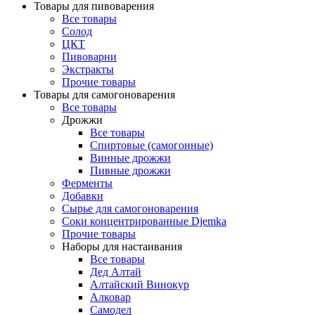
Товары для пивоварения
Все товары
Солод
ЦКТ
Пивоварни
Экстракты
Прочие товары
Товары для самогоноварения
Все товары
Дрожжи
Все товары
Спиртовые (самогонные)
Винные дрожжи
Пивные дрожжи
Ферменты
Добавки
Сырье для самогоноварения
Соки концентрированные Djemka
Прочие товары
Наборы для настаивания
Все товары
Дед Алтай
Алтайский Винокур
Алковар
Самодел