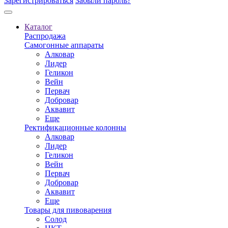
Зарегистрироваться
Забыли пароль?
Каталог
Распродажа
Самогонные аппараты
Алковар
Лидер
Геликон
Вейн
Первач
Добровар
Аквавит
Еще
Ректификационные колонны
Алковар
Лидер
Геликон
Вейн
Первач
Добровар
Аквавит
Еще
Товары для пивоварения
Солод