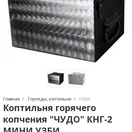
Погода
Погода
Goodschnapps
CRAFT Сталь
Главная
Торпеды, коптильни
УЗБИ
Коптильня горячего
копчения "ЧУДО" КНГ-2
МИНИ УЗБИ