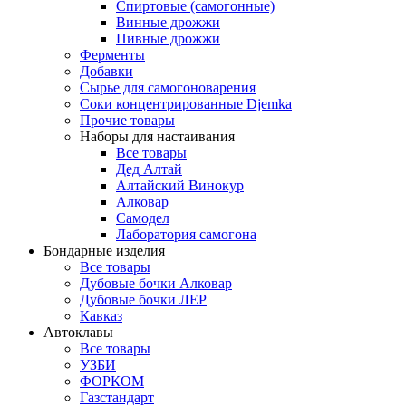
Спиртовые (самогонные)
Винные дрожжи
Пивные дрожжи
Ферменты
Добавки
Сырье для самогоноварения
Соки концентрированные Djemka
Прочие товары
Наборы для настаивания
Все товары
Дед Алтай
Алтайский Винокур
Алковар
Самодел
Лаборатория самогона
Бондарные изделия
Все товары
Дубовые бочки Алковар
Дубовые бочки ЛЕР
Кавказ
Автоклавы
Все товары
УЗБИ
ФОРКОМ
Газстандарт