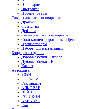
ЦКТ
Пивоварни
Экстракты
Прочие товары
Товары для самогоноварения
Дрожжи
Ферменты
Добавки
Сырье для самогоноварения
Соки концентрированные Djemka
Прочие товары
Наборы для настаивания
Бондарные изделия
Дубовые бочки Алковар
Дубовые бочки ЛЕР
Кавказ
Автоклавы
УЗБИ
ФОРКОМ
Газстандарт
АЛКОВАР
ВЕЙН
ГЕЛИКОН
АКВАВИТ
Еще