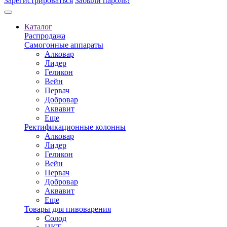
Зарегистрироваться
Забыли пароль?
Каталог
Распродажа
Самогонные аппараты
Алковар
Лидер
Геликон
Вейн
Первач
Добровар
Аквавит
Еще
Ректификационные колонны
Алковар
Лидер
Геликон
Вейн
Первач
Добровар
Аквавит
Еще
Товары для пивоварения
Солод