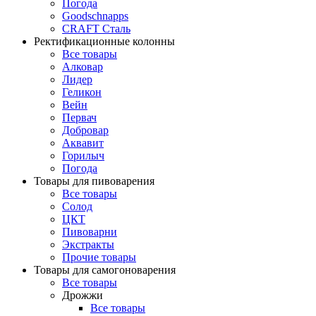
Погода
Goodschnapps
CRAFT Сталь
Ректификационные колонны
Все товары
Алковар
Лидер
Геликон
Вейн
Первач
Добровар
Аквавит
Горилыч
Погода
Товары для пивоварения
Все товары
Солод
ЦКТ
Пивоварни
Экстракты
Прочие товары
Товары для самогоноварения
Все товары
Дрожжи
Все товары