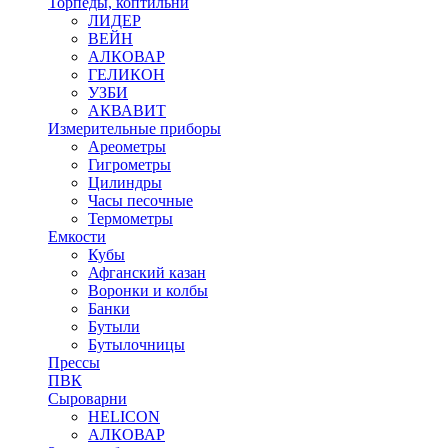
Торпеды, коптильни
ЛИДЕР
ВЕЙН
АЛКОВАР
ГЕЛИКОН
УЗБИ
АКВАВИТ
Измерительные приборы
Ареометры
Гигрометры
Цилиндры
Часы песочные
Термометры
Емкости
Кубы
Афганский казан
Воронки и колбы
Банки
Бутыли
Бутылочницы
Прессы
ПВК
Сыроварни
HELICON
АЛКОВАР