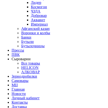
Лидер
Космогон
ЧЗДА
Добровар
Аквавит
Империал
Афганский казан
Воронки и колбы
Банки
Бутыли
Бутылочницы
Прессы
ПВК
Сыроварни
Все товары
HELICON
АЛКОВАР
Зернодробилки
Самовары
МЦ
Главная
Новости
Личный кабинет
Контакты
Доставка