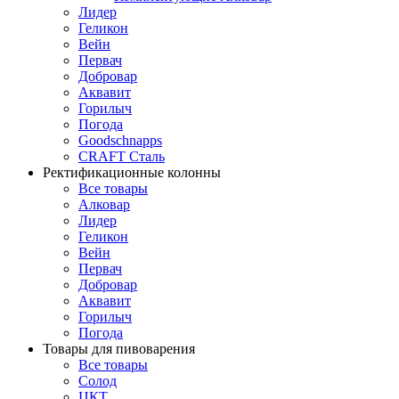
Лидер
Геликон
Вейн
Первач
Добровар
Аквавит
Горилыч
Погода
Goodschnapps
CRAFT Сталь
Ректификационные колонны
Все товары
Алковар
Лидер
Геликон
Вейн
Первач
Добровар
Аквавит
Горилыч
Погода
Товары для пивоварения
Все товары
Солод
ЦКТ