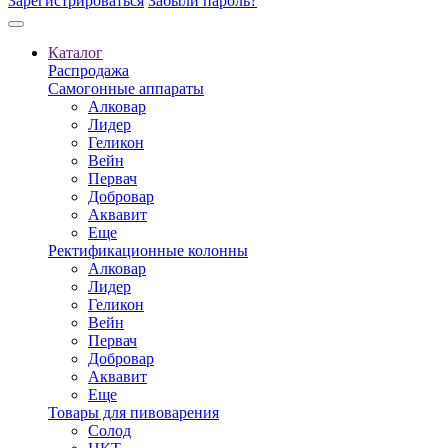
Зарегистрироваться
Забыли пароль?
Каталог
Распродажа
Самогонные аппараты
Алковар
Лидер
Геликон
Вейн
Первач
Добровар
Аквавит
Еще
Ректификационные колонны
Алковар
Лидер
Геликон
Вейн
Первач
Добровар
Аквавит
Еще
Товары для пивоварения
Солод