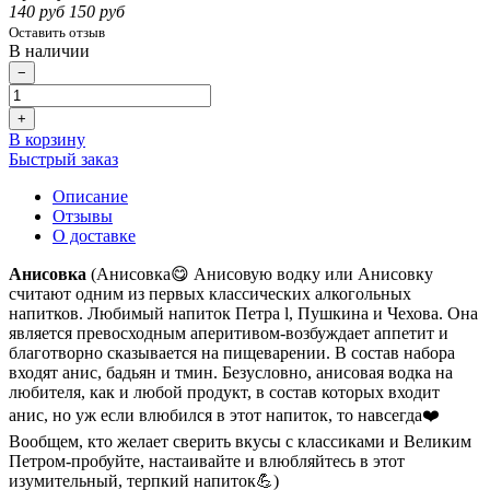
140 руб
150 руб
Оставить отзыв
В наличии
−
+
В корзину
Быстрый заказ
Описание
Отзывы
О доставке
Анисовка
(Анисовка😋 Анисовую водку или Анисовку
считают одним из первых классических алкогольных
напитков. Любимый напиток Петра l, Пушкина и Чехова. Она
является превосходным аперитивом-возбуждает аппетит и
благотворно сказывается на пищеварении. В состав набора
входят анис, бадьян и тмин. Безусловно, анисовая водка на
любителя, как и любой продукт, в состав которых входит
анис, но уж если влюбился в этот напиток, то навсегда❤️
Вообщем, кто желает сверить вкусы с классиками и Великим
Петром-пробуйте, настаивайте и влюбляйтесь в этот
изумительный, терпкий напиток💪)