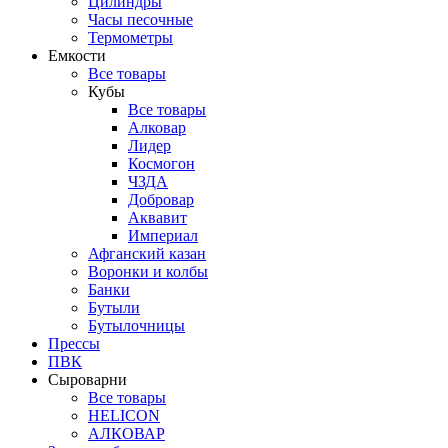
Цилиндры
Часы песочные
Термометры
Емкости
Все товары
Кубы
Все товары
Алковар
Лидер
Космогон
ЧЗДА
Добровар
Аквавит
Империал
Афганский казан
Воронки и колбы
Банки
Бутыли
Бутылочницы
Прессы
ПВК
Сыроварни
Все товары
HELICON
АЛКОВАР