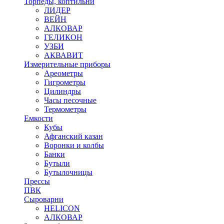
Торпеды, коптильни
ЛИДЕР
ВЕЙН
АЛКОВАР
ГЕЛИКОН
УЗБИ
АКВАВИТ
Измерительные приборы
Ареометры
Гигрометры
Цилиндры
Часы песочные
Термометры
Емкости
Кубы
Афганский казан
Воронки и колбы
Банки
Бутыли
Бутылочницы
Прессы
ПВК
Сыроварни
HELICON
АЛКОВАР