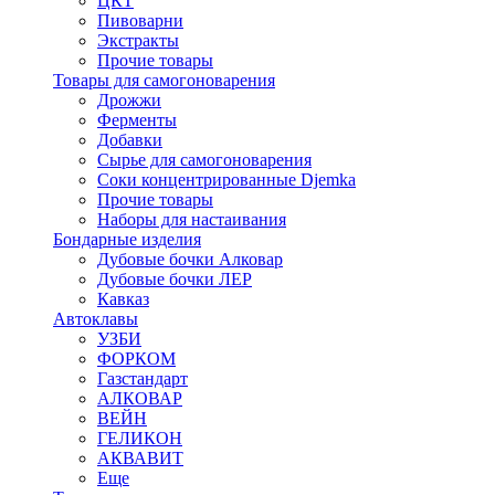
ЦКТ
Пивоварни
Экстракты
Прочие товары
Товары для самогоноварения
Дрожжи
Ферменты
Добавки
Сырье для самогоноварения
Соки концентрированные Djemka
Прочие товары
Наборы для настаивания
Бондарные изделия
Дубовые бочки Алковар
Дубовые бочки ЛЕР
Кавказ
Автоклавы
УЗБИ
ФОРКОМ
Газстандарт
АЛКОВАР
ВЕЙН
ГЕЛИКОН
АКВАВИТ
Еще