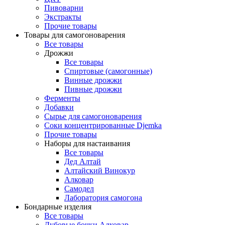
Пивоварни
Экстракты
Прочие товары
Товары для самогоноварения
Все товары
Дрожжи
Все товары
Спиртовые (самогонные)
Винные дрожжи
Пивные дрожжи
Ферменты
Добавки
Сырье для самогоноварения
Соки концентрированные Djemka
Прочие товары
Наборы для настаивания
Все товары
Дед Алтай
Алтайский Винокур
Алковар
Самодел
Лаборатория самогона
Бондарные изделия
Все товары
Дубовые бочки Алковар