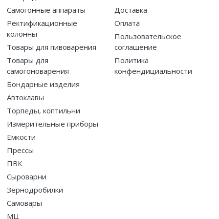
Самогонные аппараты
Доставка
Ректификационные
Оплата
колонны
Пользовательское
Товары для пивоварения
соглашение
Товары для
Политика
самогоноварения
конфендициальности
Бондарные изделия
Автоклавы
Торпеды, коптильни
Измерительные приборы
Емкости
Прессы
ПВК
Сыроварни
Зернодробилки
Самовары
МЦ