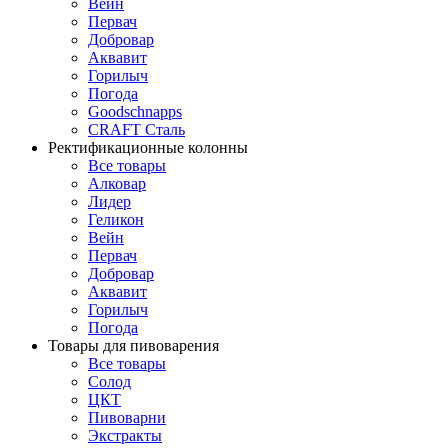
Вейн
Первач
Добровар
Аквавит
Горилыч
Погода
Goodschnapps
CRAFT Сталь
Ректификационные колонны
Все товары
Алковар
Лидер
Геликон
Вейн
Первач
Добровар
Аквавит
Горилыч
Погода
Товары для пивоварения
Все товары
Солод
ЦКТ
Пивоварни
Экстракты