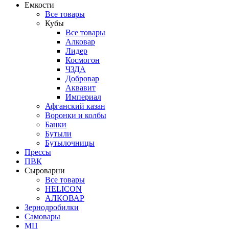
Емкости
Все товары
Кубы
Все товары
Алковар
Лидер
Космогон
ЧЗДА
Добровар
Аквавит
Империал
Афганский казан
Воронки и колбы
Банки
Бутыли
Бутылочницы
Прессы
ПВК
Сыроварни
Все товары
HELICON
АЛКОВАР
Зернодробилки
Самовары
МЦ