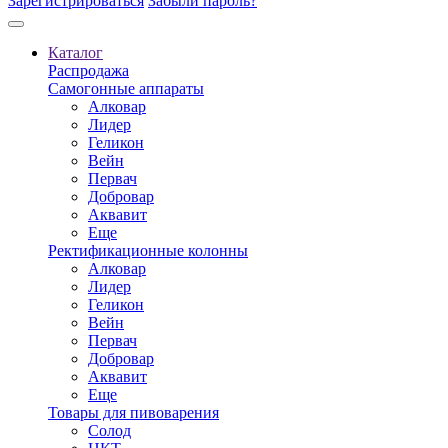
Зарегистрироваться
Забыли пароль?
Каталог
Распродажа
Самогонные аппараты
Алковар
Лидер
Геликон
Вейн
Первач
Добровар
Аквавит
Еще
Ректификационные колонны
Алковар
Лидер
Геликон
Вейн
Первач
Добровар
Аквавит
Еще
Товары для пивоварения
Солод