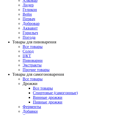
Алковар
Лидер
Геликон
Вейн
Первач
Добровар
Аквавит
Горилыч
Погода
Товары для пивоварения
Все товары
Солод
ЦКТ
Пивоварни
Экстракты
Прочие товары
Товары для самогоноварения
Все товары
Дрожжи
Все товары
Спиртовые (самогонные)
Винные дрожжи
Пивные дрожжи
Ферменты
Добавки