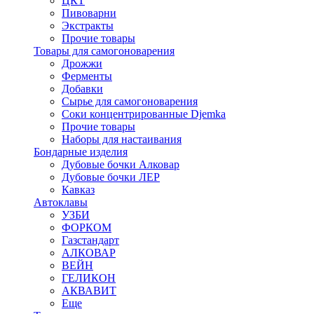
ЦКТ
Пивоварни
Экстракты
Прочие товары
Товары для самогоноварения
Дрожжи
Ферменты
Добавки
Сырье для самогоноварения
Соки концентрированные Djemka
Прочие товары
Наборы для настаивания
Бондарные изделия
Дубовые бочки Алковар
Дубовые бочки ЛЕР
Кавказ
Автоклавы
УЗБИ
ФОРКОМ
Газстандарт
АЛКОВАР
ВЕЙН
ГЕЛИКОН
АКВАВИТ
Еще