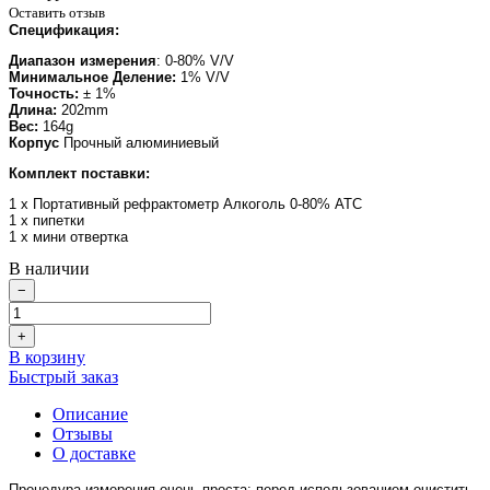
Оставить отзыв
Спецификация:
Диапазон измерения
: 0-80% V/V
Минимальное Деление:
1% V/V
Точность:
± 1%
Длина:
202mm
Вес:
164g
Корпус
Прочный алюминиевый
Комплект поставки:
1 х Портативный рефрактометр Алкоголь 0-80% АТС
1 х пипетки
1 х мини отвертка
В наличии
−
+
В корзину
Быстрый заказ
Описание
Отзывы
О доставке
Процедура измерения очень проста: перед использованием очистить