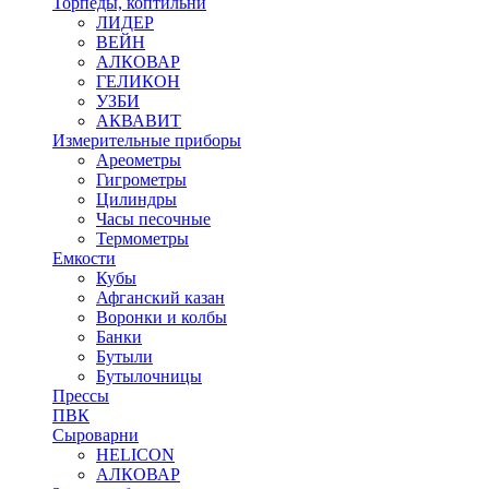
Торпеды, коптильни
ЛИДЕР
ВЕЙН
АЛКОВАР
ГЕЛИКОН
УЗБИ
АКВАВИТ
Измерительные приборы
Ареометры
Гигрометры
Цилиндры
Часы песочные
Термометры
Емкости
Кубы
Афганский казан
Воронки и колбы
Банки
Бутыли
Бутылочницы
Прессы
ПВК
Сыроварни
HELICON
АЛКОВАР