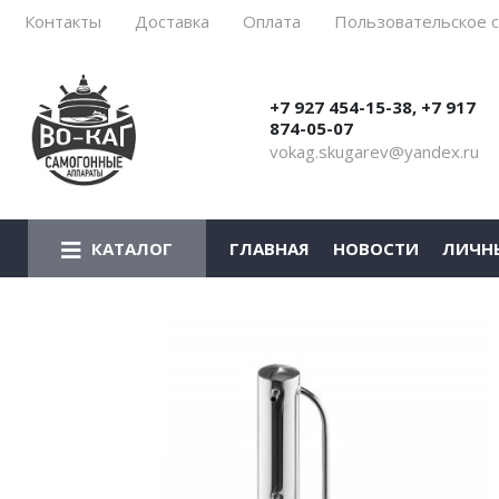
Контакты
Доставка
Оплата
Пользовательское 
Все товары
Все товары
Все товары
Все товары
Все товары
Все товары
Все товары
Все товары
Все товары
Все товары
Все товары
Все товары
Все товары
Все товары
+7 927 454-15-38, +7 917
Алковар
Комплектующие Алковар
Алковар
Солод
Дрожжи
Спиртовые (самогонные)
Дед Алтай
Дубовые бочки Алковар
УЗБИ
ЛИДЕР
Ареометры
Кубы
Алковар
HELICON
874-05-07
vokag.skugarev@yandex.ru
Лидер
Лидер
ЦКТ
Винные дрожжи
Ферменты
Алтайский Винокур
Дубовые бочки ЛЕР
ФОРКОМ
ВЕЙН
Гигрометры
Лидер
Афганский казан
АЛКОВАР
Геликон
Геликон
Пивоварни
Пивные дрожжи
Добавки
Алковар
Кавказ
Газстандарт
АЛКОВАР
Цилиндры
Космогон
Воронки и колбы
ГЛАВНАЯ
НОВОСТИ
ЛИЧН
КАТАЛОГ
Вейн
Вейн
Экстракты
Сырье для самогоноварения
Самодел
АЛКОВАР
ГЕЛИКОН
Часы песочные
ЧЗДА
Банки
Первач
Первач
Прочие товары
Соки концентрированные Djemka
Лаборатория самогона
ВЕЙН
УЗБИ
Термометры
Добровар
Бутыли
Добровар
Добровар
Прочие товары
ГЕЛИКОН
АКВАВИТ
Аквавит
Бутылочницы
Аквавит
Аквавит
Наборы для настаивания
АКВАВИТ
Империал
Горилыч
Горилыч
МАЛИНОВКА