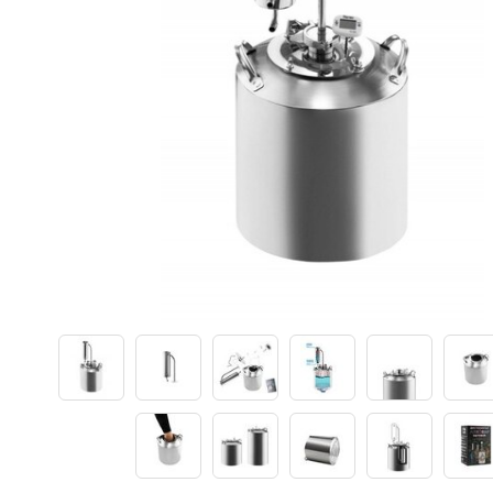
Погода
Погода
Goodschnapps
CRAFT Сталь