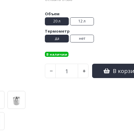
Объем
20 л
12 л
Термометр
да
нет
В наличии
В корз
−
+