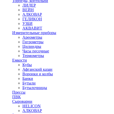
Торпеды, коптильни
ЛИДЕР
ВЕЙН
АЛКОВАР
ГЕЛИКОН
УЗБИ
АКВАВИТ
Измерительные приборы
Ареометры
Гигрометры
Цилиндры
Часы песочные
Термометры
Емкости
Кубы
Афганский казан
Воронки и колбы
Банки
Бутыли
Бутылочницы
Прессы
ПВК
Сыроварни
HELICON
АЛКОВАР