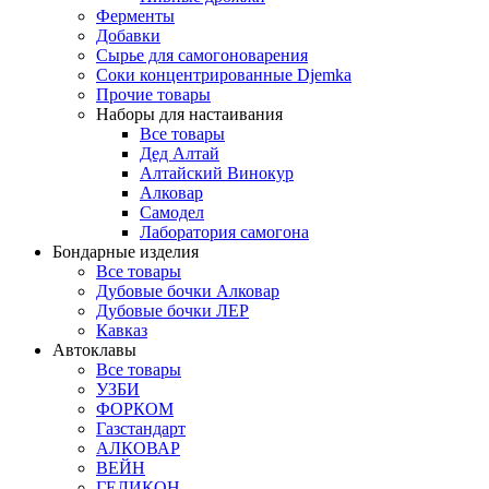
Ферменты
Добавки
Сырье для самогоноварения
Соки концентрированные Djemka
Прочие товары
Наборы для настаивания
Все товары
Дед Алтай
Алтайский Винокур
Алковар
Самодел
Лаборатория самогона
Бондарные изделия
Все товары
Дубовые бочки Алковар
Дубовые бочки ЛЕР
Кавказ
Автоклавы
Все товары
УЗБИ
ФОРКОМ
Газстандарт
АЛКОВАР
ВЕЙН
ГЕЛИКОН