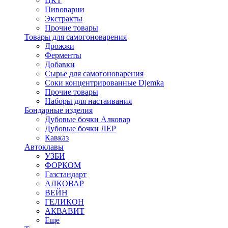
ЦКТ
Пивоварни
Экстракты
Прочие товары
Товары для самогоноварения
Дрожжи
Ферменты
Добавки
Сырье для самогоноварения
Соки концентрированные Djemka
Прочие товары
Наборы для настаивания
Бондарные изделия
Дубовые бочки Алковар
Дубовые бочки ЛЕР
Кавказ
Автоклавы
УЗБИ
ФОРКОМ
Газстандарт
АЛКОВАР
ВЕЙН
ГЕЛИКОН
АКВАВИТ
Еще