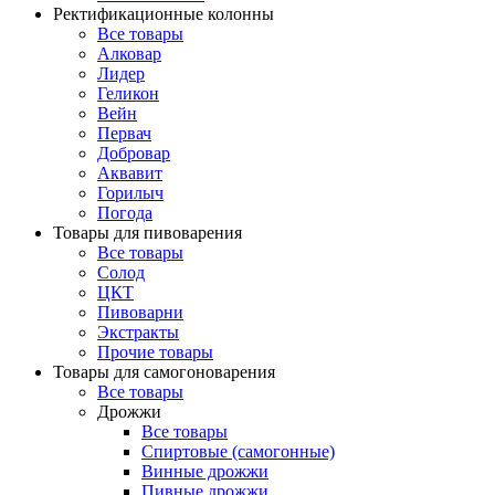
Ректификационные колонны
Все товары
Алковар
Лидер
Геликон
Вейн
Первач
Добровар
Аквавит
Горилыч
Погода
Товары для пивоварения
Все товары
Солод
ЦКТ
Пивоварни
Экстракты
Прочие товары
Товары для самогоноварения
Все товары
Дрожжи
Все товары
Спиртовые (самогонные)
Винные дрожжи
Пивные дрожжи