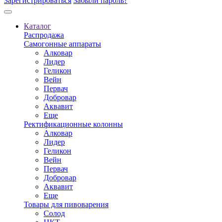
Зарегистрироваться
Забыли пароль?
Каталог
Распродажа
Самогонные аппараты
Алковар
Лидер
Геликон
Вейн
Первач
Добровар
Аквавит
Еще
Ректификационные колонны
Алковар
Лидер
Геликон
Вейн
Первач
Добровар
Аквавит
Еще
Товары для пивоварения
Солод