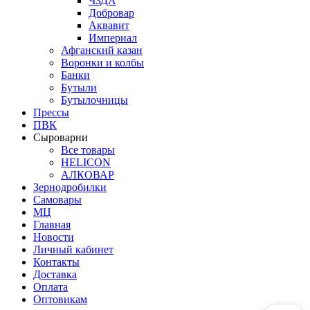
ЧЗДА
Добровар
Аквавит
Империал
Афганский казан
Воронки и колбы
Банки
Бутыли
Бутылочницы
Прессы
ПВК
Сыроварни
Все товары
HELICON
АЛКОВАР
Зернодробилки
Самовары
МЦ
Главная
Новости
Личный кабинет
Контакты
Доставка
Оплата
Оптовикам