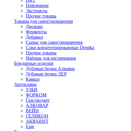
ЦКТ
Пивоварни
Экстракты
Прочие товары
Товары для самогоноварения
Дрожжи
Ферменты
Добавки
Сырье для самогоноварения
Соки концентрированные Djemka
Прочие товары
Наборы для настаивания
Бондарные изделия
Дубовые бочки Алковар
Дубовые бочки ЛЕР
Кавказ
Автоклавы
УЗБИ
ФОРКОМ
Газстандарт
АЛКОВАР
ВЕЙН
ГЕЛИКОН
АКВАВИТ
Еще