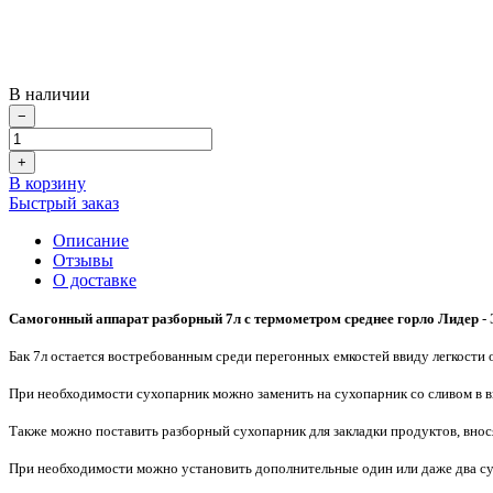
В наличии
−
+
В корзину
Быстрый заказ
Описание
Отзывы
О доставке
Самогонный аппарат разборный 7л с термометром среднее горло Лидер
- 
Бак 7л остается востребованным среди перегонных емкостей ввиду легкости 
При необходимости сухопарник можно заменить на сухопарник со сливом в в
Также можно поставить разборный сухопарник для закладки продуктов, внос
При необходимости можно установить дополнительные один или даже два сух