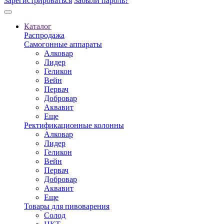
Зарегистрироваться
Забыли пароль?
Каталог
Распродажа
Самогонные аппараты
Алковар
Лидер
Геликон
Вейн
Первач
Добровар
Аквавит
Еще
Ректификационные колонны
Алковар
Лидер
Геликон
Вейн
Первач
Добровар
Аквавит
Еще
Товары для пивоварения
Солод