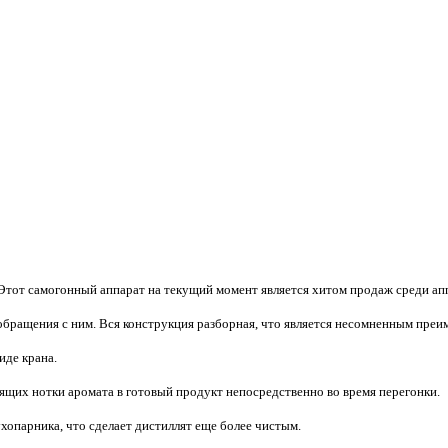
Этот самогонный аппарат на текущий момент является хитом продаж среди апп
обращения с ним. Вся конструкция разборная, что является несомненным преи
иде крана.
ящих нотки аромата в готовый продукт непосредственно во время перегонки.
опарника, что сделает дистиллят еще более чистым.