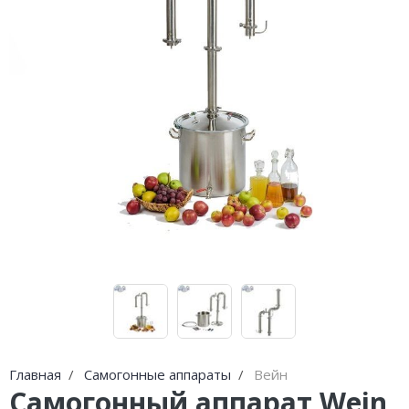
Погода
Погода
Goodschnapps
CRAFT Сталь
Главная
Самогонные аппараты
Вейн
Самогонный аппарат Wein