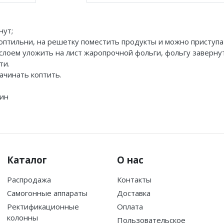
нут;
птильни, на решетку поместить продукты и можно приступат
лоем уложить на лист жаропрочной фольги, фольгу завернут
ти.
ачинать коптить.
рин
Каталог
О нас
Распродажа
Контакты
Самогонные аппараты
Доставка
Ректификационные
Оплата
колонны
Пользовательское