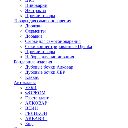
ЦКТ
Пивоварни
Экстракты
Прочие товары
Товары для самогоноварения
Дрожжи
Ферменты
Добавки
Сырье для самогоноварения
Соки концентрированные Djemka
Прочие товары
Наборы для настаивания
Бондарные изделия
Дубовые бочки Алковар
Дубовые бочки ЛЕР
Кавказ
Автоклавы
УЗБИ
ФОРКОМ
Газстандарт
АЛКОВАР
ВЕЙН
ГЕЛИКОН
АКВАВИТ
Еще