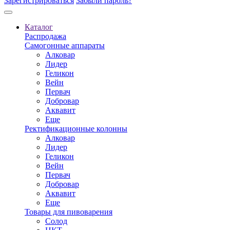
Зарегистрироваться
Забыли пароль?
Каталог
Распродажа
Самогонные аппараты
Алковар
Лидер
Геликон
Вейн
Первач
Добровар
Аквавит
Еще
Ректификационные колонны
Алковар
Лидер
Геликон
Вейн
Первач
Добровар
Аквавит
Еще
Товары для пивоварения
Солод