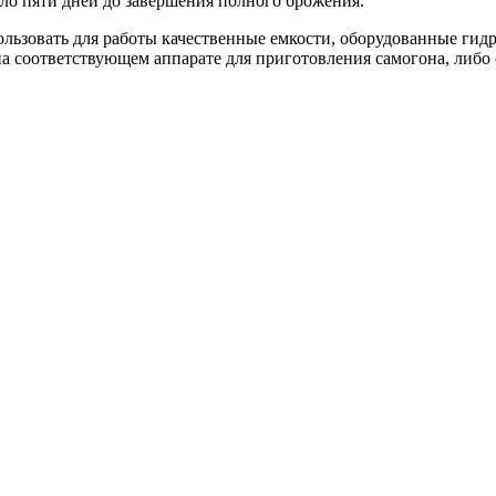
ло пяти дней до завершения полного брожения.
ьзовать для работы качественные емкости, оборудованные гидро
а соответствующем аппарате для приготовления самогона, либ