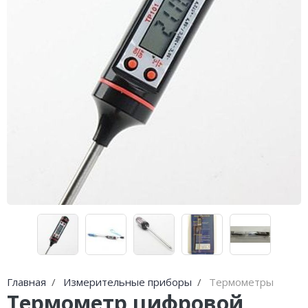
Погода
Погода
Goodschnapps
CRAFT Сталь
Главная
Измерительные приборы
Термометры
Термометр цифровой