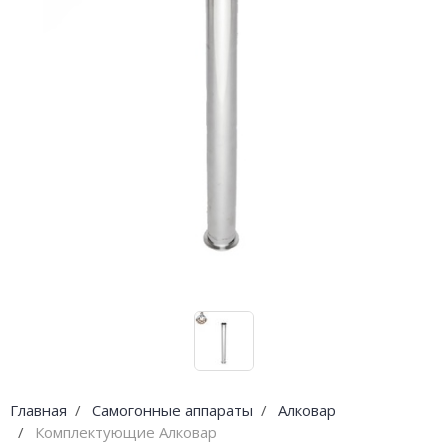
Погода
Погода
Goodschnapps
CRAFT Сталь
Главная
Самогонные аппараты
Алковар
Комплектующие Алковар