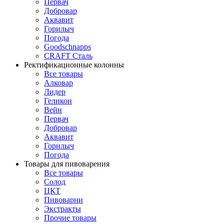
Первач
Добровар
Аквавит
Горилыч
Погода
Goodschnapps
CRAFT Сталь
Ректификационные колонны
Все товары
Алковар
Лидер
Геликон
Вейн
Первач
Добровар
Аквавит
Горилыч
Погода
Товары для пивоварения
Все товары
Солод
ЦКТ
Пивоварни
Экстракты
Прочие товары