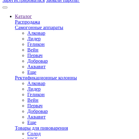
Зарегистрироваться
Забыли пароль?
Каталог
Распродажа
Самогонные аппараты
Алковар
Лидер
Геликон
Вейн
Первач
Добровар
Аквавит
Еще
Ректификационные колонны
Алковар
Лидер
Геликон
Вейн
Первач
Добровар
Аквавит
Еще
Товары для пивоварения
Солод