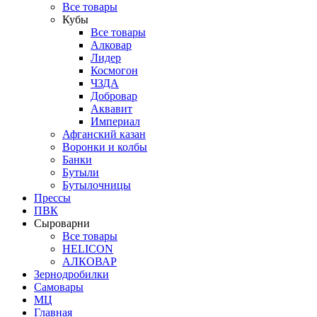
Все товары
Кубы
Все товары
Алковар
Лидер
Космогон
ЧЗДА
Добровар
Аквавит
Империал
Афганский казан
Воронки и колбы
Банки
Бутыли
Бутылочницы
Прессы
ПВК
Сыроварни
Все товары
HELICON
АЛКОВАР
Зернодробилки
Самовары
МЦ
Главная