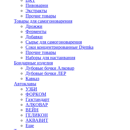
ЦКТ
Пивоварни
Экстракты
Прочие товары
Товары для самогоноварения
Дрожжи
Ферменты
Добавки
Сырье для самогоноварения
Соки концентрированные Djemka
Прочие товары
Наборы для настаивания
Бондарные изделия
Дубовые бочки Алковар
Дубовые бочки ЛЕР
Кавказ
Автоклавы
УЗБИ
ФОРКОМ
Газстандарт
АЛКОВАР
ВЕЙН
ГЕЛИКОН
АКВАВИТ
Еще