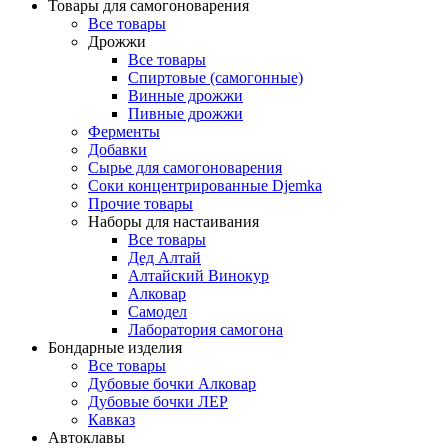
Товары для самогоноварения
Все товары
Дрожжи
Все товары
Спиртовые (самогонные)
Винные дрожжи
Пивные дрожжи
Ферменты
Добавки
Сырье для самогоноварения
Соки концентрированные Djemka
Прочие товары
Наборы для настаивания
Все товары
Дед Алтай
Алтайский Винокур
Алковар
Самодел
Лаборатория самогона
Бондарные изделия
Все товары
Дубовые бочки Алковар
Дубовые бочки ЛЕР
Кавказ
Автоклавы