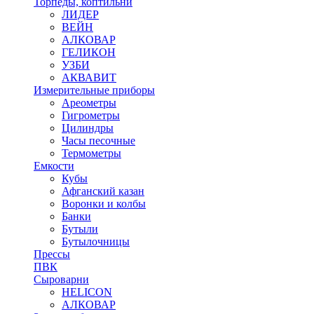
Торпеды, коптильни
ЛИДЕР
ВЕЙН
АЛКОВАР
ГЕЛИКОН
УЗБИ
АКВАВИТ
Измерительные приборы
Ареометры
Гигрометры
Цилиндры
Часы песочные
Термометры
Емкости
Кубы
Афганский казан
Воронки и колбы
Банки
Бутыли
Бутылочницы
Прессы
ПВК
Сыроварни
HELICON
АЛКОВАР