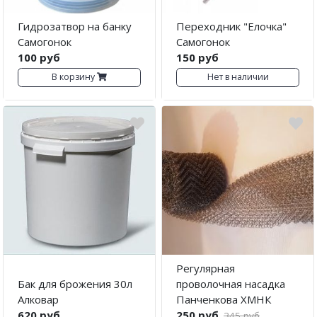
Гидрозатвор на банку
Переходник "Елочка"
Самогонок
Самогонок
100 руб
150 руб
В корзину
Нет в наличии
Регулярная
Бак для брожения 30л
проволочная насадка
Алковар
Панченкова ХМНК
620 руб
250 руб
345 руб