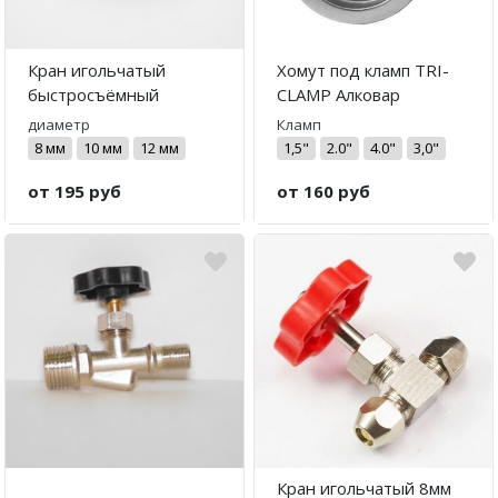
Кран игольчатый
Хомут под кламп TRI-
быстросъёмный
CLAMP Алковар
диаметр
Кламп
8 мм
10 мм
12 мм
1,5"
2.0"
4.0"
3,0"
от 195 руб
от 160 руб
Кран игольчатый 8мм