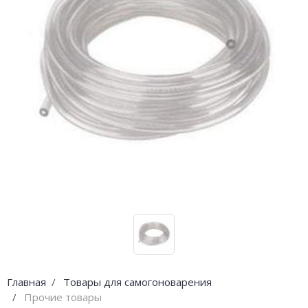
Погода
Погода
Goodschnapps
CRAFT Сталь
Главная
Товары для самогоноварения
Прочие товары