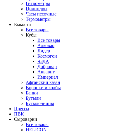
Гигрометры
Цилиндры
Часы песочные
Термометры
Емкости
Все товары
Кубы
Все товары
Алковар
Лидер
Космогон
ЧЗДА
Добровар
Аквавит
Империал
Афганский казан
Воронки и колбы
Банки
Бутыли
Бутылочницы
Прессы
ПВК
Сыроварни
Все товары
HELICON