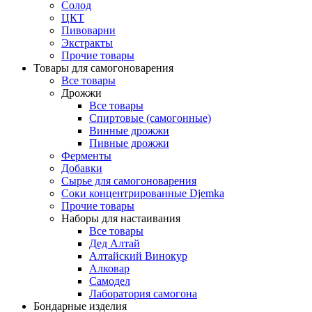
Солод
ЦКТ
Пивоварни
Экстракты
Прочие товары
Товары для самогоноварения
Все товары
Дрожжи
Все товары
Спиртовые (самогонные)
Винные дрожжи
Пивные дрожжи
Ферменты
Добавки
Сырье для самогоноварения
Соки концентрированные Djemka
Прочие товары
Наборы для настаивания
Все товары
Дед Алтай
Алтайский Винокур
Алковар
Самодел
Лаборатория самогона
Бондарные изделия