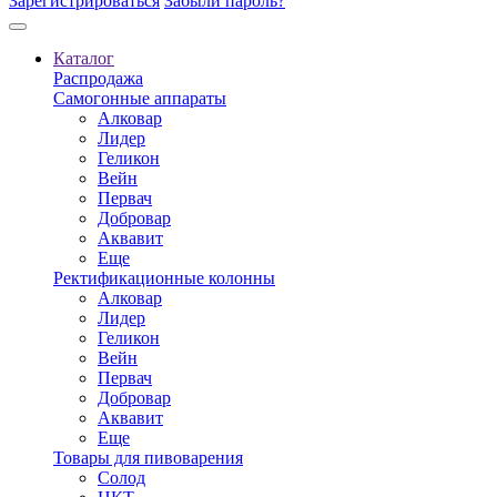
Зарегистрироваться
Забыли пароль?
Каталог
Распродажа
Самогонные аппараты
Алковар
Лидер
Геликон
Вейн
Первач
Добровар
Аквавит
Еще
Ректификационные колонны
Алковар
Лидер
Геликон
Вейн
Первач
Добровар
Аквавит
Еще
Товары для пивоварения
Солод