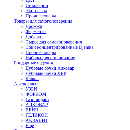
ЦКТ
Пивоварни
Экстракты
Прочие товары
Товары для самогоноварения
Дрожжи
Ферменты
Добавки
Сырье для самогоноварения
Соки концентрированные Djemka
Прочие товары
Наборы для настаивания
Бондарные изделия
Дубовые бочки Алковар
Дубовые бочки ЛЕР
Кавказ
Автоклавы
УЗБИ
ФОРКОМ
Газстандарт
АЛКОВАР
ВЕЙН
ГЕЛИКОН
АКВАВИТ
Еще