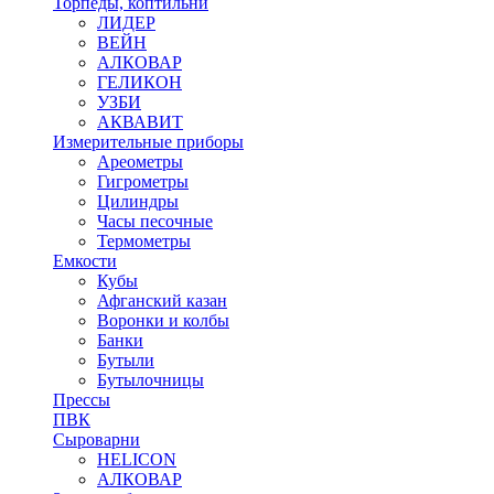
Торпеды, коптильни
ЛИДЕР
ВЕЙН
АЛКОВАР
ГЕЛИКОН
УЗБИ
АКВАВИТ
Измерительные приборы
Ареометры
Гигрометры
Цилиндры
Часы песочные
Термометры
Емкости
Кубы
Афганский казан
Воронки и колбы
Банки
Бутыли
Бутылочницы
Прессы
ПВК
Сыроварни
HELICON
АЛКОВАР