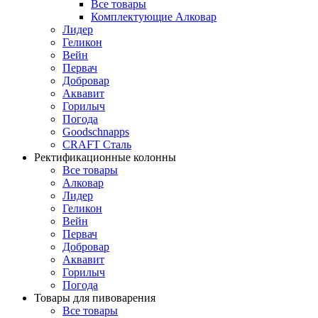
Все товары
Комплектующие Алковар
Лидер
Геликон
Вейн
Первач
Добровар
Аквавит
Горилыч
Погода
Goodschnapps
CRAFT Сталь
Ректификационные колонны
Все товары
Алковар
Лидер
Геликон
Вейн
Первач
Добровар
Аквавит
Горилыч
Погода
Товары для пивоварения
Все товары