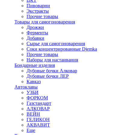
ЦКТ
Пивоварни
Экстракты
Прочие товары
Товары для самогоноварения
Дрожжи
Ферменты
Добавки
Сырье для самогоноварения
Соки концентрированные Djemka
Прочие товары
Наборы для настаивания
Бондарные изделия
Дубовые бочки Алковар
Дубовые бочки ЛЕР
Кавказ
Автоклавы
УЗБИ
ФОРКОМ
Газстандарт
АЛКОВАР
ВЕЙН
ГЕЛИКОН
АКВАВИТ
Еще