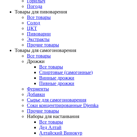
Горилыч
Погода
Товары для пивоварения
Все товары
Солод
ЦКТ
Пивоварни
Экстракты
Прочие товары
Товары для самогоноварения
Все товары
Дрожжи
Все товары
Спиртовые (самогонные)
Винные дрожжи
Пивные дрожжи
Ферменты
Добавки
Сырье для самогоноварения
Соки концентрированные Djemka
Прочие товары
Наборы для настаивания
Все товары
Дед Алтай
Алтайский Винокур