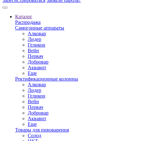
Зарегистрироваться
Забыли пароль?
Каталог
Распродажа
Самогонные аппараты
Алковар
Лидер
Геликон
Вейн
Первач
Добровар
Аквавит
Еще
Ректификационные колонны
Алковар
Лидер
Геликон
Вейн
Первач
Добровар
Аквавит
Еще
Товары для пивоварения
Солод