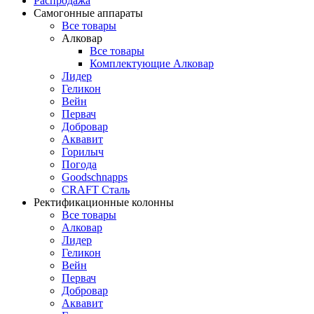
Распродажа
Самогонные аппараты
Все товары
Алковар
Все товары
Комплектующие Алковар
Лидер
Геликон
Вейн
Первач
Добровар
Аквавит
Горилыч
Погода
Goodschnapps
CRAFT Сталь
Ректификационные колонны
Все товары
Алковар
Лидер
Геликон
Вейн
Первач
Добровар
Аквавит