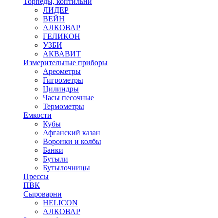
Торпеды, коптильни
ЛИДЕР
ВЕЙН
АЛКОВАР
ГЕЛИКОН
УЗБИ
АКВАВИТ
Измерительные приборы
Ареометры
Гигрометры
Цилиндры
Часы песочные
Термометры
Емкости
Кубы
Афганский казан
Воронки и колбы
Банки
Бутыли
Бутылочницы
Прессы
ПВК
Сыроварни
HELICON
АЛКОВАР