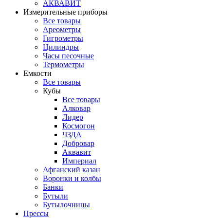
АКВАВИТ
Измерительные приборы
Все товары
Ареометры
Гигрометры
Цилиндры
Часы песочные
Термометры
Емкости
Все товары
Кубы
Все товары
Алковар
Лидер
Космогон
ЧЗДА
Добровар
Аквавит
Империал
Афганский казан
Воронки и колбы
Банки
Бутыли
Бутылочницы
Прессы